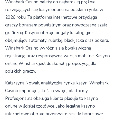
Winshark Casino należy do najbardziej prężnie
rozwijających się kasyn online na polskim rynku w
2026 roku. Ta platforma internetowe przyciąga
graczy bonusem powitalnym oraz nowoczesną szatą
graficzną. Kasyno oferuje bogaty katalog gier
obejmujący automaty, ruletkę, blackjacka oraz pokera.
Winshark Casino wyróżnia się błyskawiczną
rejestracją oraz responsywną wersją mobilne. Kasyno
online Winshark jest doskonałą propozycją dla
polskich graczy.
Katarzyna Nowak, analityczka rynku kasyn: Winshark
Casino imponuje jakością swojej platformy.
Profesjonalna obsługa klienta plasuje to kasyno
online w ścisłej czołówce. Jako legalne kasyno
internetowe oferuje przejrzyste zasady bonusowe