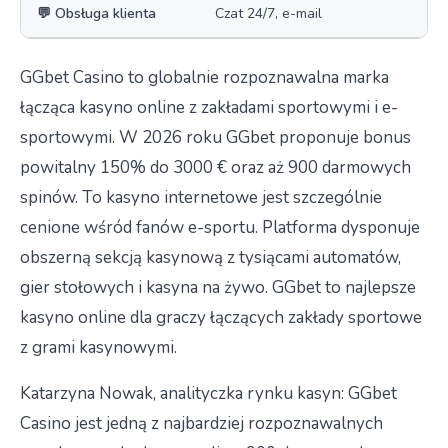
💬 Obsługa klienta
Czat 24/7, e-mail
GGbet Casino to globalnie rozpoznawalna marka
łącząca kasyno online z zakładami sportowymi i e-
sportowymi. W 2026 roku GGbet proponuje bonus
powitalny 150% do 3000 € oraz aż 900 darmowych
spinów. To kasyno internetowe jest szczególnie
cenione wśród fanów e-sportu. Platforma dysponuje
obszerną sekcją kasynową z tysiącami automatów,
gier stołowych i kasyna na żywo. GGbet to najlepsze
kasyno online dla graczy łączących zakłady sportowe
z grami kasynowymi.
Katarzyna Nowak, analityczka rynku kasyn: GGbet
Casino jest jedną z najbardziej rozpoznawalnych