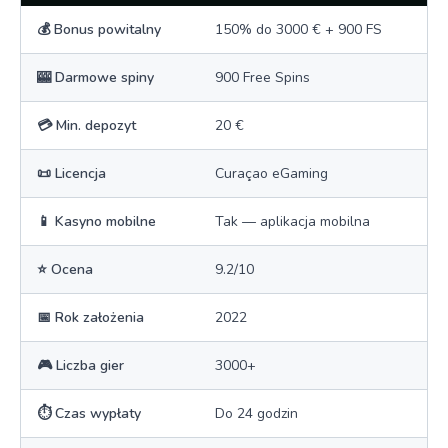
💰 Bonus powitalny
150% do 3000 € + 900 FS
🎰 Darmowe spiny
900 Free Spins
💳 Min. depozyt
20 €
📜 Licencja
Curaçao eGaming
📱 Kasyno mobilne
Tak — aplikacja mobilna
⭐ Ocena
9.2/10
📅 Rok założenia
2022
🎮 Liczba gier
3000+
⏱ Czas wypłaty
Do 24 godzin