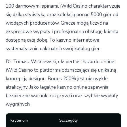
100 darmowymi spinami. iWild Casino charakteryzuje
się dziką stylistyką oraz kolekcją ponad 5000 gier od
wiodących producentów. Gracze mogą liczyć na
ekspresowe wypłaty i profesjonalną obsługę klienta
dostępną całą dobę. To kasyno internetowe
systematycznie uaktualnia swój katalog gier.
Dr. Tomasz Wiśniewski, ekspert ds. hazardu online:
iWild Casino to platforma odznaczająca się unikalną
koncepcją designu. Bonus 200% jest niezwykle
atrakcyjny. Jako legalne kasyno online zapewnia
bezpieczne warunki rozgrywki oraz szybkie wypłaty
wygranych.
Kryterium
Szczegóły