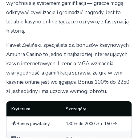
wyróżnia się systemem gamifikacji — gracze mogą
odkrywać cywilizacje i gromadzić nagrody. Jest to
legalne kasyno online łączące rozrywkę z fascynacją
historią.
Paweł Zieliński, specjalista ds. bonusów kasynowych:
Amunra Casino to jedno z najbardziej interesujących
kasyn internetowych. Licencja MGA wzmacnia
wiarygodność, a gamifikacja sprawia, że gra w tym
kasynie online jest wciągająca. Bonus 100% do 2250
zł jest solidny i ma uczciwe wymogi obrotu.
Kryterium
Szczegóły
💰 Bonus powitalny
130% do 2000 zł + 150 FS