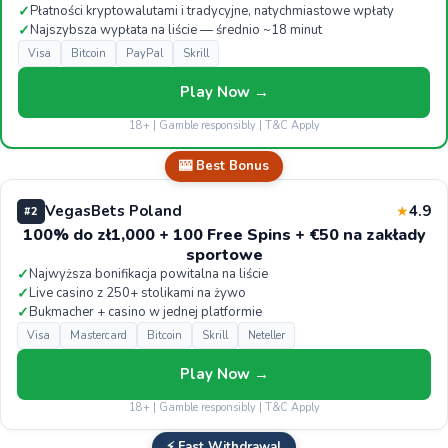
✓
Płatności kryptowalutami i tradycyjne, natychmiastowe wpłaty
✓
Najszybsza wypłata na liście — średnio ~18 minut
Visa
Bitcoin
PayPal
Skrill
Play Now →
18+ | Gamble responsibly | T&C Apply
🎰 Best Bonus
VegasBets Poland
4.9
★
#2
100% do zł1,000 + 100 Free Spins + €50 na zakłady
sportowe
✓
Najwyższa bonifikacja powitalna na liście
✓
Live casino z 250+ stolikami na żywo
✓
Bukmacher + casino w jednej platformie
Visa
Mastercard
Bitcoin
Skrill
Neteller
Play Now →
18+ | Gamble responsibly | T&C Apply
⚡ Fast Withdrawal