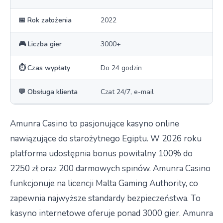
📅 Rok założenia
2022
🎮 Liczba gier
3000+
⏱ Czas wypłaty
Do 24 godzin
💬 Obsługa klienta
Czat 24/7, e-mail
Amunra Casino to pasjonujące kasyno online
nawiązujące do starożytnego Egiptu. W 2026 roku
platforma udostępnia bonus powitalny 100% do
2250 zł oraz 200 darmowych spinów. Amunra Casino
funkcjonuje na licencji Malta Gaming Authority, co
zapewnia najwyższe standardy bezpieczeństwa. To
kasyno internetowe oferuje ponad 3000 gier. Amunra