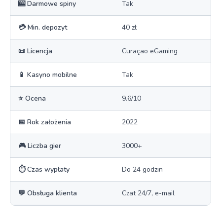
🎰 Darmowe spiny
Tak
💳 Min. depozyt
40 zł
📜 Licencja
Curaçao eGaming
📱 Kasyno mobilne
Tak
⭐ Ocena
9.6/10
📅 Rok założenia
2022
🎮 Liczba gier
3000+
⏱ Czas wypłaty
Do 24 godzin
💬 Obsługa klienta
Czat 24/7, e-mail