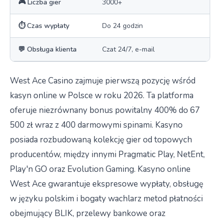
🎮 Liczba gier
3000+
⏱ Czas wypłaty
Do 24 godzin
💬 Obsługa klienta
Czat 24/7, e-mail
West Ace Casino zajmuje pierwszą pozycję wśród
kasyn online w Polsce w roku 2026. Ta platforma
oferuje niezrównany bonus powitalny 400% do 67
500 zł wraz z 400 darmowymi spinami. Kasyno
posiada rozbudowaną kolekcję gier od topowych
producentów, między innymi Pragmatic Play, NetEnt,
Play'n GO oraz Evolution Gaming. Kasyno online
West Ace gwarantuje ekspresowe wypłaty, obsługę
w języku polskim i bogaty wachlarz metod płatności
obejmujący BLIK, przelewy bankowe oraz