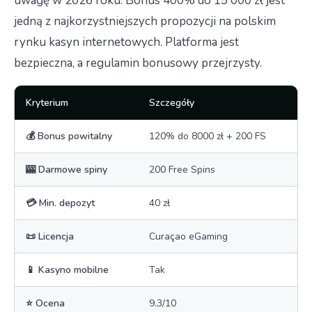
uwagę w 2026 roku. Bonus 400% do 15 000 zł jest
jedną z najkorzystniejszych propozycji na polskim
rynku kasyn internetowych. Platforma jest
bezpieczna, a regulamin bonusowy przejrzysty.
Kryterium
Szczegóły
💰 Bonus powitalny
120% do 8000 zł + 200 FS
🎰 Darmowe spiny
200 Free Spins
💳 Min. depozyt
40 zł
📜 Licencja
Curaçao eGaming
📱 Kasyno mobilne
Tak
⭐ Ocena
9.3/10