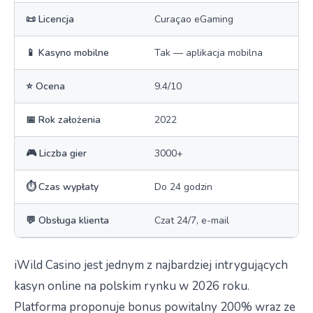
📜 Licencja
Curaçao eGaming
📱 Kasyno mobilne
Tak — aplikacja mobilna
⭐ Ocena
9.4/10
📅 Rok założenia
2022
🎮 Liczba gier
3000+
⏱ Czas wypłaty
Do 24 godzin
💬 Obsługa klienta
Czat 24/7, e-mail
iWild Casino jest jednym z najbardziej intrygujących
kasyn online na polskim rynku w 2026 roku.
Platforma proponuje bonus powitalny 200% wraz ze