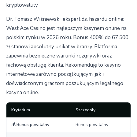
kryptowaluty.
Dr. Tomasz Wiśniewski, ekspert ds. hazardu online:
West Ace Casino jest najlepszym kasynem online na
polskim rynku w 2026 roku. Bonus 400% do 67 500
zł stanowi absolutny unikat w branży. Platforma
zapewnia bezpieczne warunki rozgrywki oraz
fachową obsługę klienta. Rekomenduję to kasyno
internetowe zarówno początkującym, jak i
doświadczonym graczom poszukującym legalnego
kasyna online.
Kryterium
Szczegóły
💰 Bonus powitalny
Bonus powitalny