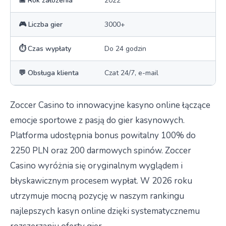
📅 Rok założenia
2022
🎮 Liczba gier
3000+
⏱ Czas wypłaty
Do 24 godzin
💬 Obsługa klienta
Czat 24/7, e-mail
Zoccer Casino to innowacyjne kasyno online łączące
emocje sportowe z pasją do gier kasynowych.
Platforma udostępnia bonus powitalny 100% do
2250 PLN oraz 200 darmowych spinów. Zoccer
Casino wyróżnia się oryginalnym wyglądem i
błyskawicznym procesem wypłat. W 2026 roku
utrzymuje mocną pozycję w naszym rankingu
najlepszych kasyn online dzięki systematycznemu