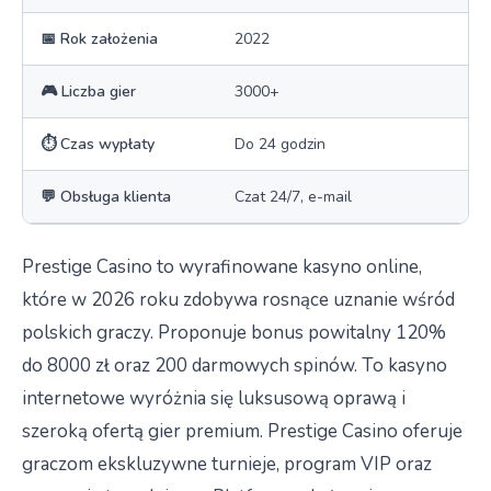
📅 Rok założenia
2022
🎮 Liczba gier
3000+
⏱ Czas wypłaty
Do 24 godzin
💬 Obsługa klienta
Czat 24/7, e-mail
Prestige Casino to wyrafinowane kasyno online,
które w 2026 roku zdobywa rosnące uznanie wśród
polskich graczy. Proponuje bonus powitalny 120%
do 8000 zł oraz 200 darmowych spinów. To kasyno
internetowe wyróżnia się luksusową oprawą i
szeroką ofertą gier premium. Prestige Casino oferuje
graczom ekskluzywne turnieje, program VIP oraz