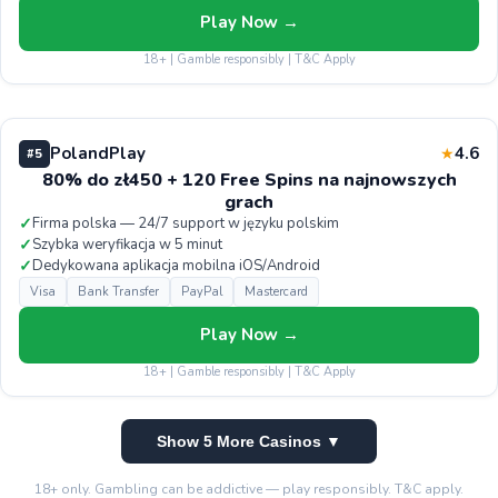
Play Now →
18+ | Gamble responsibly | T&C Apply
PolandPlay
4.6
★
#5
80% do zł450 + 120 Free Spins na najnowszych
grach
✓
Firma polska — 24/7 support w języku polskim
✓
Szybka weryfikacja w 5 minut
✓
Dedykowana aplikacja mobilna iOS/Android
Visa
Bank Transfer
PayPal
Mastercard
Play Now →
18+ | Gamble responsibly | T&C Apply
Show 5 More Casinos ▼
18+ only. Gambling can be addictive — play responsibly. T&C apply.